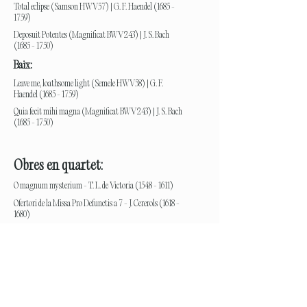
Total eclipse (Samson HWV57) | G. F. Haendel
(1685 -
1759)
Deposuit Potentes (Magnificat BWV243) | J. S. Bach
(1685 - 1750)
Baix:
Leave me, loathsome light (Semele HWV58) | G. F.
Haendel
(1685 - 1759)
Quia fecit mihi magna (Magnificat BWV243) | J. S. Bach
(1685 - 1750)
Obres en quartet:
O magnum mysterium - T. L. de Victoria
(1548 - 1611)
Ofertori de la Missa Pro Defunctis a 7 - J. Cererols
(1618 -
1680)
Tenebrae factae sunt - B. Vivancos (1973)
Audicions
25. 01. 24 | 26. 01. 24
Barcelona (lloc i hora a confirmar)