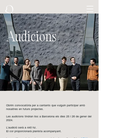
Audicions
Obrim convocatòria per a cantants que vulguin participar amb
nosaltres en futurs projectes.
Les audicions tindran lloc a Barcelona els dies 25 i 26 de gener del
2024.
L'audició serà a 440 hz.
El cor proporcionarà pianista acompanyant.