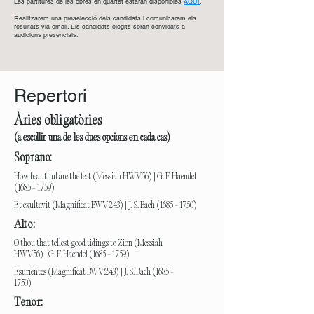
Les partitures de les obres en quartet estaran disponibles
AQUI
.
Realitzarem una preselecció dels candidats i comunicarem els
resultats via email. Els candidats elegits seran convidats a
audicions presencials.
Repertori
Àries obligatòries
(a escollir una de les dues opcions en cada cas)
Soprano:
How beautiful are the feet (Messiah HWV56) | G. F. Haendel
(1685 - 1759)
Et exultavit (Magnificat BWV243) | J. S. Bach
(1685 - 1750)
Alto:
O thou that tellest good tidings to Zion (Messiah
HWV56) | G. F. Haendel
(1685 - 1759)
Esurientes (Magnificat BWV243) | J. S. Bach
(1685 -
1750)
Tenor: