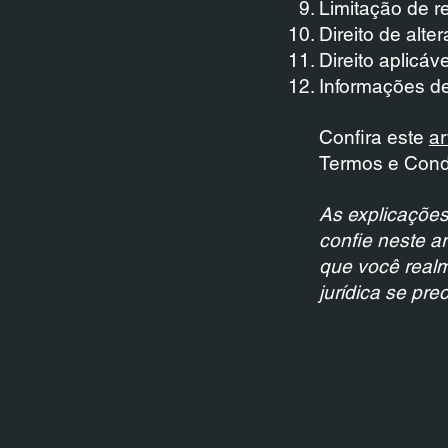
Limitação de r
Direito de alte
Direito aplicá
Informações de
Confira este
ar
Termos e Cond
As explicações
confie neste a
que você real
jurídica se pre