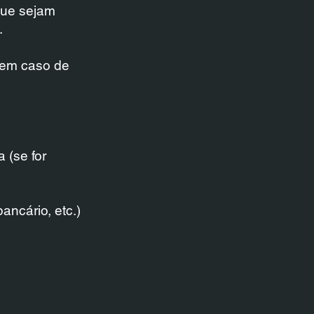
que sejam
.
r em caso de
 (se for
ancário, etc.)